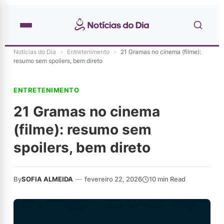
Notícias do Dia
»
Entretenimento
»
21 Gramas no cinema (filme):
resumo sem spoilers, bem direto
ENTRETENIMENTO
21 Gramas no cinema
(filme): resumo sem
spoilers, bem direto
By
SOFIA ALMEIDA
—
fevereiro 22, 2026
10 min Read