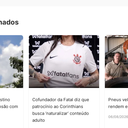
onados
stino
Cofundador da Fatal diz que
Pneus vel
ensão com
patrocínio ao Corinthians
rendem e
busca ‘naturalizar’ conteúdo
06/08/202
adulto