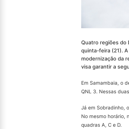
Quatro regiões do 
quinta-feira (21).
modernização da re
visa garantir a seg
Em Samambaia, o des
QNL 3. Nessas duas l
Já em Sobradinho, o
No mesmo horário, no
quadras A, C e D.