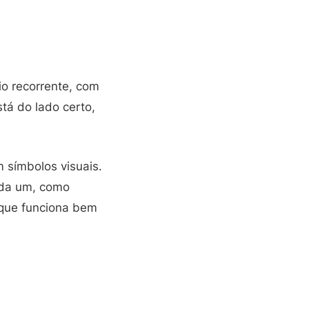
rio recorrente, com
tá do lado certo,
 símbolos visuais.
ada um, como
a que funciona bem