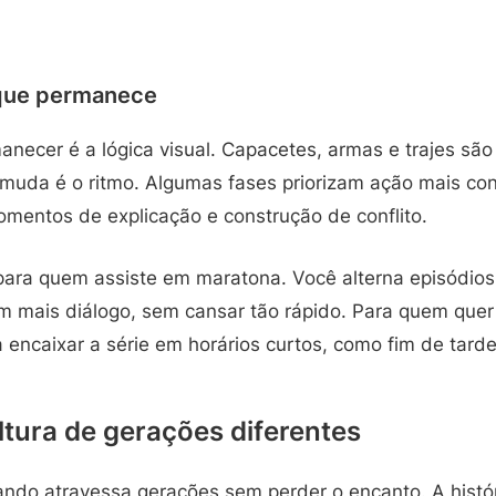
que permanece
necer é a lógica visual. Capacetes, armas e trajes sã
muda é o ritmo. Algumas fases priorizam ação mais con
mentos de explicação e construção de conflito.
l para quem assiste em maratona. Você alterna episódio
m mais diálogo, sem cansar tão rápido. Para quem quer 
 encaixar a série em horários curtos, como fim de tard
tura de gerações diferentes
do atravessa gerações sem perder o encanto. A histór