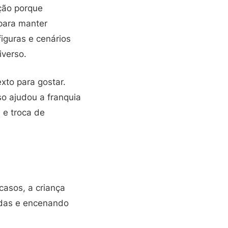
ção porque
 para manter
iguras e cenários
iverso.
xto para gostar.
so ajudou a franquia
 e troca de
casos, a criança
adas e encenando