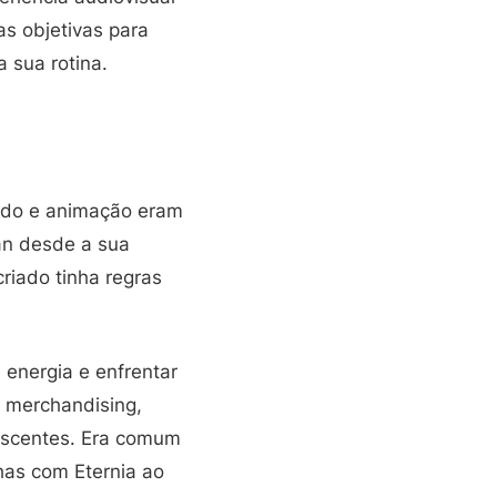
as objetivas para
 sua rotina.
uedo e animação eram
an desde a sua
riado tinha regras
energia e enfrentar
a merchandising,
lescentes. Era comum
has com Eternia ao