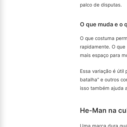
palco de disputas.
O que muda e o 
O que costuma perma
rapidamente. O que 
mais espaço para mo
Essa variação é úti
batalha” e outros co
isso também ajuda a
He-Man na cul
Uma marca dura quan