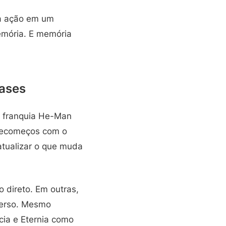
ma ação em um
emória. E memória
fases
da franquia He-Man
 recomeços com o
tualizar o que muda
o direto. Em outras,
iverso. Mesmo
cia e Eternia como