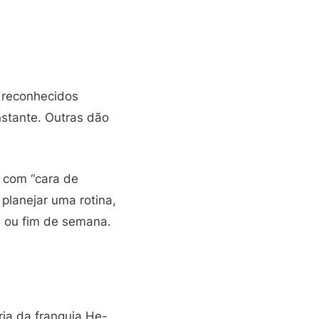
o reconhecidos
stante. Outras dão
s com “cara de
planejar uma rotina,
e ou fim de semana.
ia da franquia He-