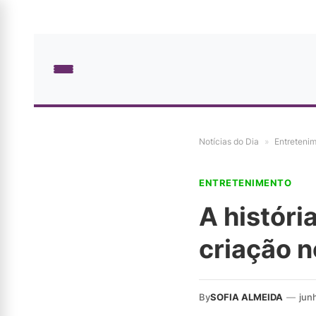
Notícias do Dia
»
Entreteni
ENTRETENIMENTO
A históri
criação 
By
SOFIA ALMEIDA
—
jun