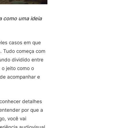
ra como uma ideia
eles casos em que
o. Tudo começa com
undo dividido entre
 o jeito como o
 de acompanhar e
econhecer detalhes
 entender por que a
go, você vai
eriência audiovisual