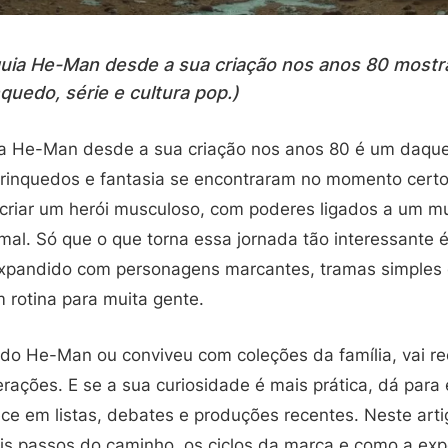
nquia He-Man desde a sua criação nos anos 80 most
nquedo, série e cultura pop.)
uia He-Man desde a sua criação nos anos 80 é um daqu
rinquedos e fantasia se encontraram no momento cert
 criar um herói musculoso, com poderes ligados a um m
al. Só que o que torna essa jornada tão interessante é
 expandido com personagens marcantes, tramas simples
 rotina para muita gente.
do He-Man ou conviveu com coleções da família, vai r
rações. E se a sua curiosidade é mais prática, dá para
ce em listas, debates e produções recentes. Neste arti
ais passos do caminho, os ciclos da marca e como a exp