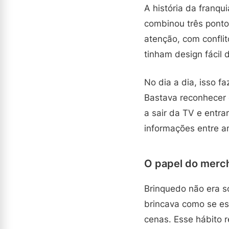
A história da franq
combinou três ponto
atenção, com confli
tinham design fácil d
No dia a dia, isso f
Bastava reconhecer o
a sair da TV e entra
informações entre a
O papel do merch
Brinquedo não era s
brincava como se es
cenas. Esse hábito r