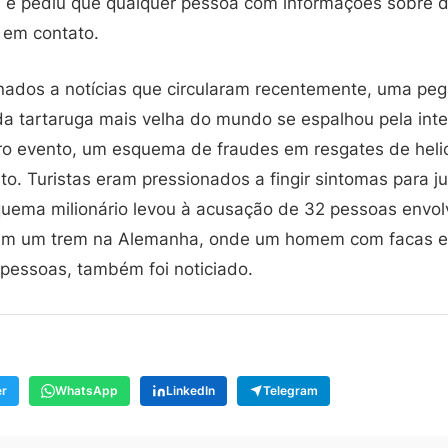
s e pediu que qualquer pessoa com informações sobre
 em contato.
nados a notícias que circularam recentemente, uma peg
da tartaruga mais velha do mundo se espalhou pela inte
o evento, um esquema de fraudes em resgates de heli
to. Turistas eram pressionados a fingir sintomas para j
quema milionário levou à acusação de 32 pessoas envol
em um trem na Alemanha, onde um homem com facas e 
2 pessoas, também foi noticiado.
er
WhatsApp
LinkedIn
Telegram