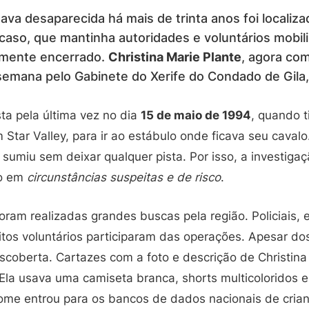
va desaparecida há mais de trinta anos foi localiza
caso, que mantinha autoridades e voluntários mobi
almente encerrado.
Christina Marie Plante
, agora com
 semana pelo Gabinete do Xerife do Condado de Gila,
sta pela última vez no dia
15 de maio de 1994
, quando t
 Star Valley, para ir ao estábulo onde ficava seu caval
la sumiu sem deixar qualquer pista. Por isso, a investiga
o em
circunstâncias suspeitas e de risco
.
ram realizadas grandes buscas pela região. Policiais, 
itos voluntários participaram das operações. Apesar d
escoberta. Cartazes com a foto e descrição de Christin
Ela usava uma camiseta branca, shorts multicoloridos e
me entrou para os bancos de dados nacionais de cria