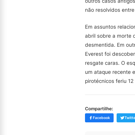
outros casos antigo
não resolvidos entre
Em assuntos relacio
abril sobre a morte 
desmentida. Em outr
Everest foi descober
resgate caras. O es
um ataque recente 
pirotécnicos feriu 1
Compartilhe:
Facebook
Twitt