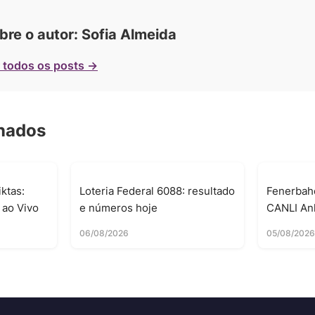
bre o autor: Sofia Almeida
 todos os posts →
onados
ktas:
Loteria Federal 6088: resultado
Fenerbah
 ao Vivo
e números hoje
CANLI Anl
06/08/2026
05/08/202