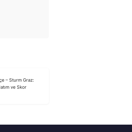
çe – Sturm Graz:
atım ve Skor
6