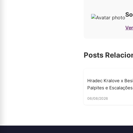
So
Ver
Posts Relaci
Hradec Kralove x Besi
Palpites e Escalações
06/08/2026