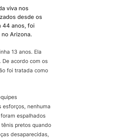
da viva nos
lizados desde os
 44 anos, foi
 no Arizona.
inha 13 anos. Ela
o. De acordo com os
ção foi tratada como
equipes
os esforços, nenhuma
a foram espalhados
 tênis pretos quando
nças desaparecidas,