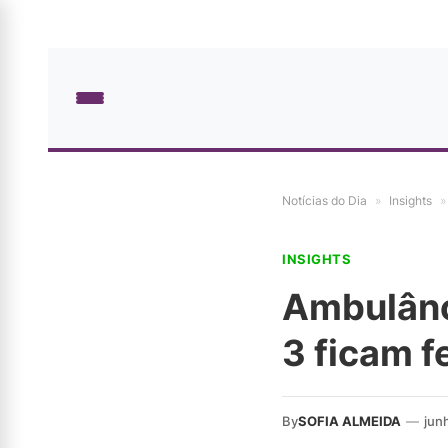
Notícias do Dia
»
Insights
»
INSIGHTS
Ambulânc
3 ficam f
By
SOFIA ALMEIDA
—
jun