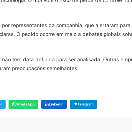
tecnologia. O motivo é o risco de perda de controle h
ita por representantes da companhia, que alertaram para
claras. O pedido ocorre em meio a debates globais sobr
 não tem data definida para ser analisada. Outras emp
aram preocupações semelhantes.
er
WhatsApp
LinkedIn
Telegram