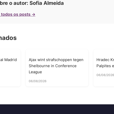
bre o autor: Sofia Almeida
 todos os posts →
onados
al Madrid
Ajax wint strafschoppen tegen
Hradec Kr
Shelbourne in Conference
Palpites 
League
06/08/202
06/08/2026