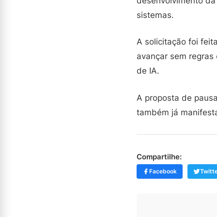
desenvolvimento da 
sistemas.
A solicitação foi fe
avançar sem regras 
de IA.
A proposta de pausa
também já manifest
Compartilhe:
Facebook
Twitt