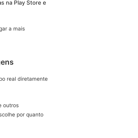
s na Play Store e
ar a mais
gens
po real diretamente
e outros
scolhe por quanto