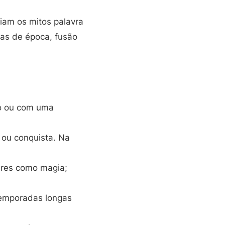
piam os mitos palavra
ças de época, fusão
o ou com uma
 ou conquista. Na
gres como magia;
temporadas longas