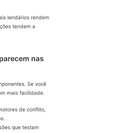
cais lendários rendem
ações tendem a
aparecem nas
mponentes. Se você
om mais facilidade.
otores de conflito,
os.
isões que testam