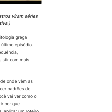
tros viram séries
iva.)
itologia grega
último episódio.
equência,
istir com mais
ar de onde vêm as
ecer padrões de
ocê vai ver como o
ir por que
 aplicar um roteiro