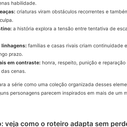
enas habilidade.
eaças:
criaturas viram obstáculos recorrentes e també
culpa.
tino:
a história explora a tensão entre tentativa de esc
e linhagens:
famílias e casas rivais criam continuidade
ngo prazo.
is em contraste:
honra, respeito, punição e reparaçã
 das cenas.
ra a série como uma coleção organizada desses element
lguns personagens parecem inspirados em mais de um 
o: veja como o roteiro adapta sem perd