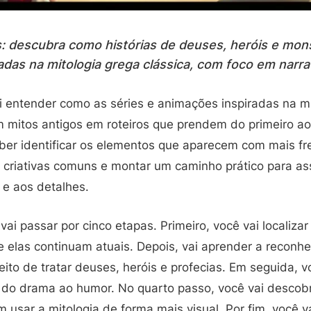
s: descubra como histórias de deuses, heróis e mons
das na mitologia grega clássica, com foco em narrat
i entender como as séries e animações inspiradas na m
 mitos antigos em roteiros que prendem do primeiro ao 
er identificar os elementos que aparecem com mais fr
 criativas comuns e montar um caminho prático para ass
 e aos detalhes.
vai passar por cinco etapas. Primeiro, você vai localiz
e elas continuam atuais. Depois, vai aprender a reconh
ito de tratar deuses, heróis e profecias. Em seguida, v
do drama ao humor. No quarto passo, você vai descobr
sar a mitologia de forma mais visual. Por fim, você vai