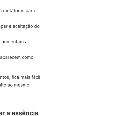
m metáforas para
apar e aceitação do
 e aumentam a
o aparecem como
os, fica mais fácil
mito ao mesmo
er a essência