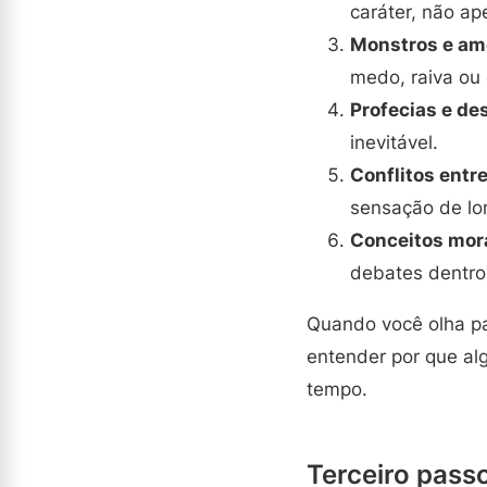
caráter, não ap
Monstros e am
medo, raiva ou 
Profecias e des
inevitável.
Conflitos entr
sensação de lo
Conceitos mora
debates dentro
Quando você olha pa
entender por que a
tempo.
Terceiro pass