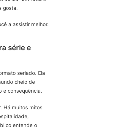
s gosta.
ê a assistir melhor.
a série e
ormato seriado. Ela
mundo cheio de
io e consequência.
r. Há muitos mitos
spitalidade,
blico entende o