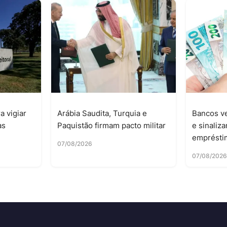
a vigiar
Arábia Saudita, Turquia e
Bancos ve
as
Paquistão firmam pacto militar
e sinaliz
emprésti
07/08/2026
07/08/202