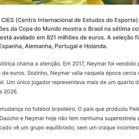
CIES (Centro Internacional de Estudos do Esporte) 
es da Copa do Mundo mostra o Brasil na sétima co
 está avaliado em 821 milhões de euros. A seleção fi
, Espanha, Alemanha, Portugal e Holanda.
órica chama a atenção. Em 2017, Neymar foi vendido 
 de euros. Sozinho, Neymar valia naquela época cerca
tual. Um único jogador representava mais de um quarto 
e 2026.
udança no futebol brasileiro. O país que produziu Pel
o Gaúcho e Neymar hoje não tem nenhuma superestrela
ercado vê um grupo equilibrado, sem um craque inconte