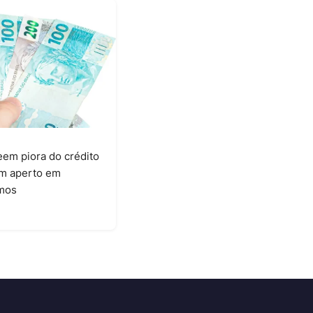
em piora do crédito
am aperto em
mos
6