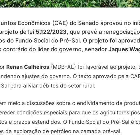
untos Econômicos (CAE) do Senado aprovou no iníc
 projeto de lei
5.122/2023
, que prevê a renegociação 
s do Fundo Social do Pré-Sal. O projeto foi aprova
o contrário do líder do governo, senador
Jaques Wa
dor
Renan Calheiros
(MDB-AL) foi favorável ao projeto.
atendendo ajustes do governo. O texto aprovado pela CA
al para aliviar débitos do setor rural.
em meio a discussões sobre o endividamento de produto
erecer condições especiais para que os agricultores po
os e prazos estendidos. O Fundo Social do Pré-Sal é 
es da exploração de petróleo na camada pré-sal.