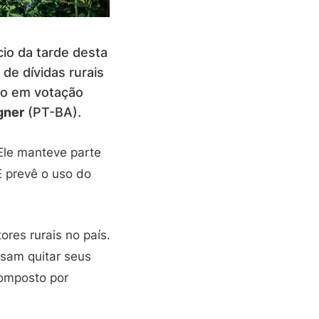
io da tarde desta
de dívidas rurais
do em votação
gner
(PT-BA).
 Ele manteve parte
E prevê o uso do
res rurais no país.
ssam quitar seus
composto por