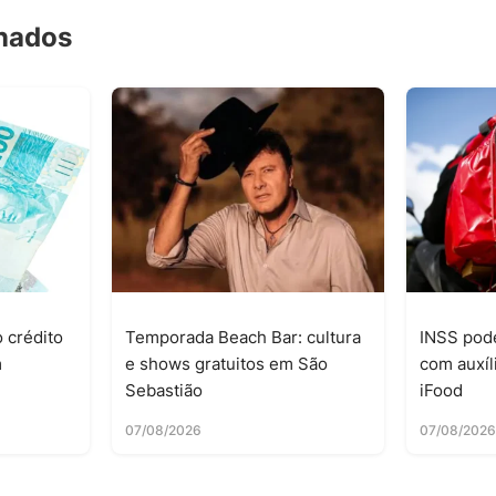
onados
 crédito
Temporada Beach Bar: cultura
INSS pode
m
e shows gratuitos em São
com auxíl
Sebastião
iFood
07/08/2026
07/08/202