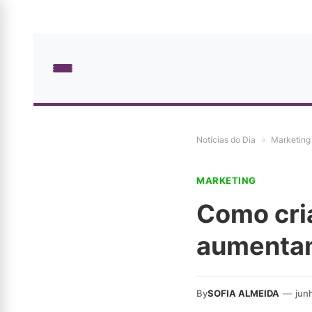
Notícias do Dia
»
Marketing
MARKETING
Como cri
aumentam
By
SOFIA ALMEIDA
—
jun