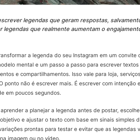
 escrever legendas que geram respostas, salvamento
r legendas que realmente aumentam o engajamento
transformar a legenda do seu Instagram em um convite c
 modelo mental e um passo a passo para escrever texto
ntos e compartilhamentos. Isso vale para loja, serviço
O ponto não é escrever mais. É escrever com intenção 
de em poucos segundos.
 aprender a planejar a legenda antes de postar, escolhe
jetivo e ajustar o texto com base em sinais simples do
ariações prontas para testar e evitar que as legendas
 na imagem ou no vídeo.