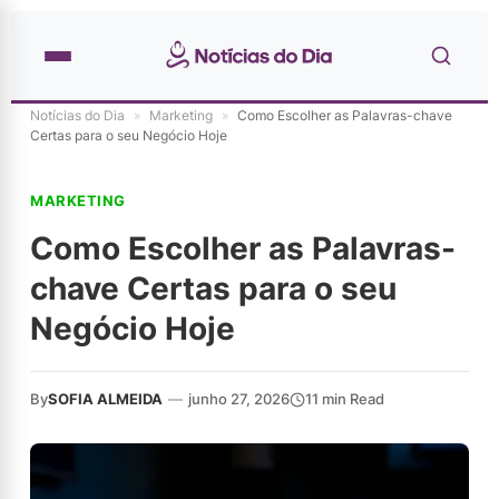
Notícias do Dia
»
Marketing
»
Como Escolher as Palavras-chave
Certas para o seu Negócio Hoje
MARKETING
Como Escolher as Palavras-
chave Certas para o seu
Negócio Hoje
By
SOFIA ALMEIDA
—
junho 27, 2026
11 min Read