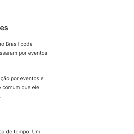
ões
no Brasil pode
assaram por eventos
lação por eventos e
é comum que ele
.
ica de tempo. Um