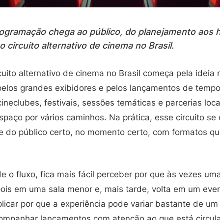
ogramação chega ao público, do planejamento aos h
circuito alternativo de cinema no Brasil.
uito alternativo de cinema no Brasil começa pela ideia
elos grandes exibidores e pelos lançamentos de tempo
ineclubes, festivais, sessões temáticas e parcerias loc
paço por vários caminhos. Na prática, esse circuito se
nte do público certo, no momento certo, com formatos q
 o fluxo, fica mais fácil perceber por que às vezes um
is em uma sala menor e, mais tarde, volta em um even
car por que a experiência pode variar bastante de um l
ompanhar lançamentos com atenção ao que está circula