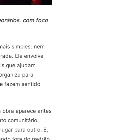
orários, com foco
 mais simples: nem
rada. Ele envolve
ais que ajudam
 organiza para
ue fazem sentido
a obra aparece antes
to comunitário.
ugar para outro. E,
ndo fora do padrão,