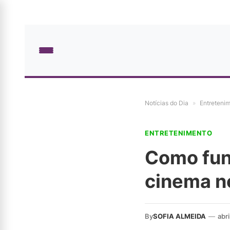
Notícias do Dia
»
Entreteni
ENTRETENIMENTO
Como func
cinema no
By
SOFIA ALMEIDA
—
abri