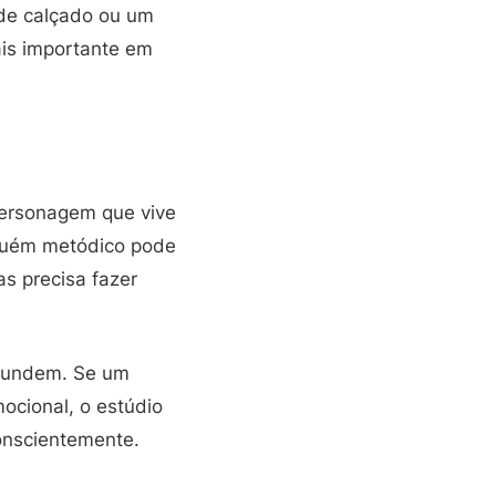
de calçado ou um
mais importante em
personagem que vive
lguém metódico pode
as precisa fazer
nfundem. Se um
ocional, o estúdio
onscientemente.