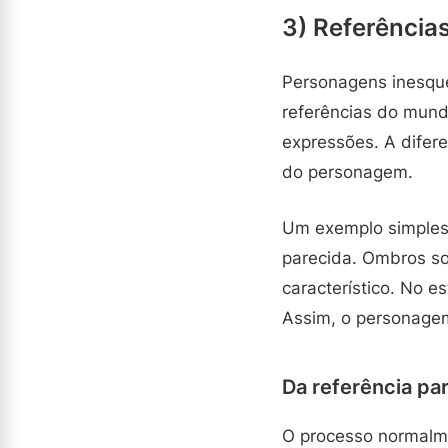
3) Referência
Personagens inesque
referências do mund
expressões. A difer
do personagem.
Um exemplo simples
parecida. Ombros s
característico. No e
Assim, o personagem
Da referência pa
O processo normalme