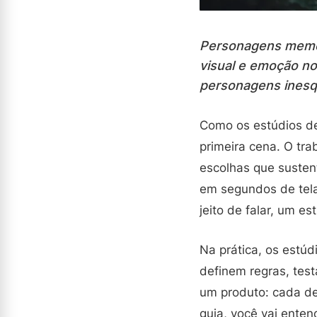
Personagens memor
visual e emoção n
personagens inesq
Como os estúdios d
primeira cena. O tr
escolhas que suste
em segundos de tela.
jeito de falar, um 
Na prática, os estú
definem regras, tes
um produto: cada de
guia, você vai ente