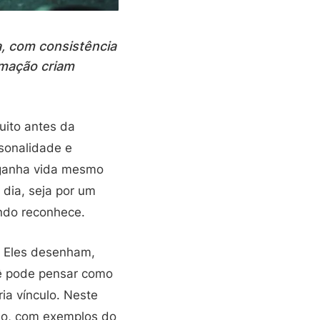
, com consistência
imação criam
ito antes da
rsonalidade e
 ganha vida mesmo
 dia, seja por um
undo reconhece.
. Eles desenham,
ocê pode pensar como
ia vínculo. Neste
ção, com exemplos do