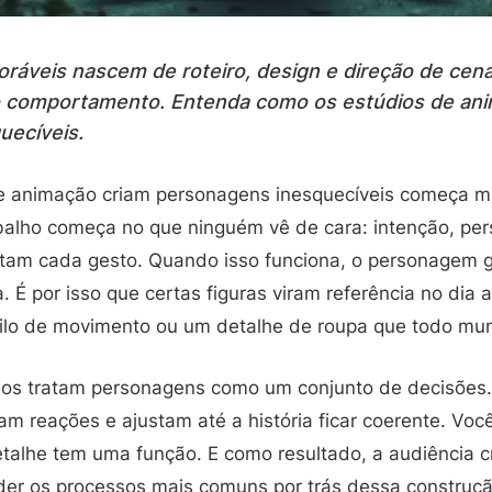
áveis nascem de roteiro, design e direção de cena
o comportamento. Entenda como os estúdios de an
uecíveis.
e animação criam personagens inesquecíveis começa mu
abalho começa no que ninguém vê de cara: intenção, pe
ntam cada gesto. Quando isso funciona, o personagem
 É por isso que certas figuras viram referência no dia a
estilo de movimento ou um detalhe de roupa que todo m
dios tratam personagens como um conjunto de decisões
tam reações e ajustam até a história ficar coerente. V
talhe tem uma função. E como resultado, a audiência cr
nder os processos mais comuns por trás dessa constru