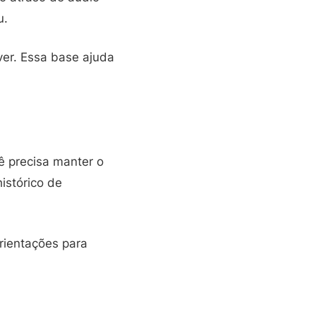
u.
lver. Essa base ajuda
ê precisa manter o
istórico de
rientações para