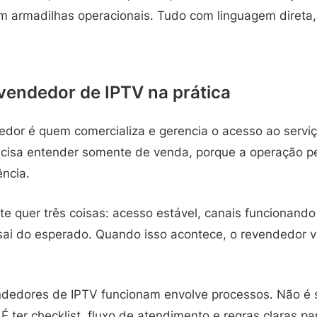
m armadilhas operacionais. Tudo com linguagem direta, 
vendedor de IPTV na prática
edor é quem comercializa e gerencia o acesso ao serviç
ecisa entender somente de venda, porque a operação p
ência.
te quer três coisas: acesso estável, canais funcionand
sai do esperado. Quando isso acontece, o revendedor v
ndedores de IPTV funcionam envolve processos. Não é s
 É ter checklist, fluxo de atendimento e regras claras pa