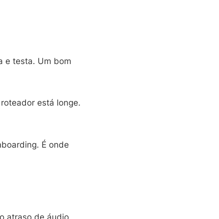
la e testa. Um bom
 roteador está longe.
nboarding. É onde
o atraso de áudio