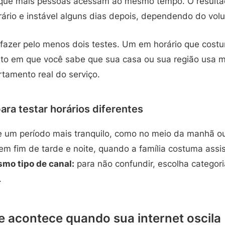
rque mais pessoas acessam ao mesmo tempo. O resulta
ário e instável alguns dias depois, dependendo do vol
 fazer pelo menos dois testes. Um em horário que costu
 em que você sabe que sua casa ou sua região usa ma
amento real do serviço.
ara testar horários diferentes
 um período mais tranquilo, como no meio da manhã ou 
em fim de tarde e noite, quando a família costuma assis
mo tipo de canal:
para não confundir, escolha categor
.
ue acontece quando sua internet oscila