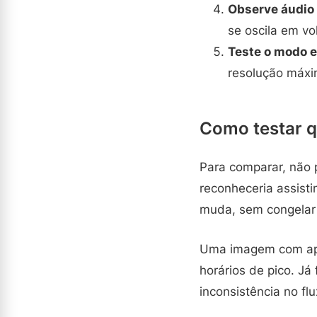
Observe áudio 
se oscila em vo
Teste o modo e
resolução máxim
Como testar q
Para comparar, não p
reconheceria assist
muda, sem congelar 
Uma imagem com apa
horários de pico. J
inconsistência no fl