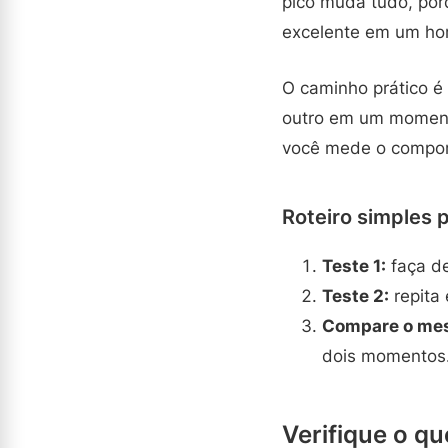
pico muda tudo, po
excelente em um hor
O caminho prático é
outro em um momento
você mede o comport
Roteiro simples p
Teste 1:
faça de
Teste 2:
repita 
Compare o mes
dois momentos
Verifique o q