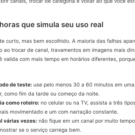
rir canais, trocar de categoria e voltar ao que você est
 horas que simula seu uso real
 curto, mas bem escolhido. A maioria das falhas apar
o ao trocar de canal, travamentos em imagens mais di
ê valida com mais tempo em horários diferentes, porqu
odo de teste:
use pelo menos 30 a 60 minutos em uma 
r, como fim da tarde ou começo da noite.
ia como roteiro:
no celular ou na TV, assista a três ti
mais movimentado e um com narração constante.
l várias vezes:
não fique em um canal por muito tempo.
mostrar se o serviço carrega bem.