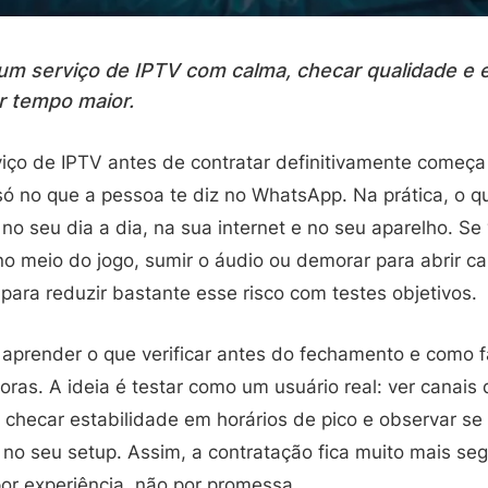
um serviço de IPTV com calma, checar qualidade e e
r tempo maior.
iço de IPTV antes de contratar definitivamente começ
 só no que a pessoa te diz no WhatsApp. Na prática, o
no seu dia a dia, na sua internet e no seu aparelho. Se
no meio do jogo, sumir o áudio ou demorar para abrir c
para reduzir bastante esse risco com testes objetivos.
i aprender o que verificar antes do fechamento e como
oras. A ideia é testar como um usuário real: ver canais d
hecar estabilidade em horários de pico e observar se o
no seu setup. Assim, a contratação fica muito mais segu
por experiência, não por promessa.