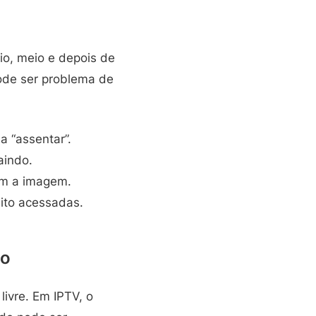
io, meio e depois de
ode ser problema de
 “assentar”.
aindo.
om a imagem.
uito acessadas.
lo
ivre. Em IPTV, o