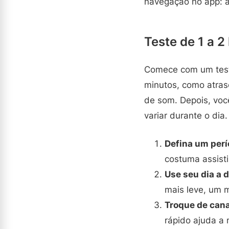
navegação no app: ab
Teste de 1 a 2
Comece com um teste
minutos, como atras
de som. Depois, voc
variar durante o dia.
Defina um perí
costuma assisti
Use seu dia a d
mais leve, um 
Troque de cana
rápido ajuda a 