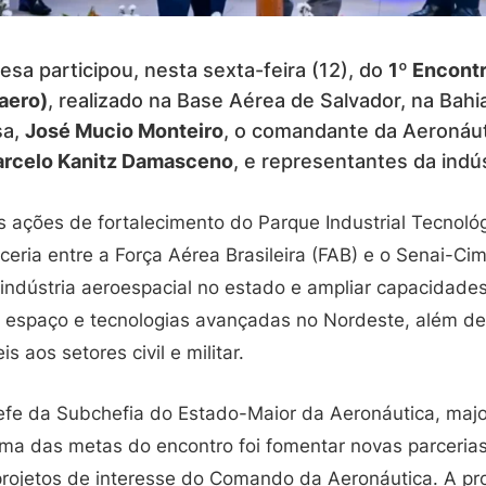
esa participou, nesta sexta-feira (12), do
1º Encont
aero)
, realizado na Base Aérea de Salvador, na Bahi
sa,
José Mucio Monteiro
, o comandante da Aeronáut
rcelo Kanitz Damasceno
, e representantes da indú
 as ações de fortalecimento do Parque Industrial Tecnol
ceria entre a Força Aérea Brasileira (FAB) e o Senai-Cim
 indústria aeroespacial no estado e ampliar capacidade
, espaço e tecnologias avançadas no Nordeste, além d
s aos setores civil e militar.
fe da Subchefia do Estado-Maior da Aeronáutica, majo
uma das metas do encontro foi fomentar novas parcerias 
projetos de interesse do Comando da Aeronáutica. A pr