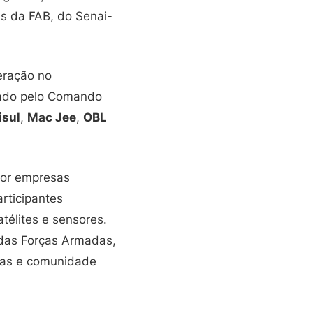
es da FAB, do Senai-
eração no
rmado pelo Comando
isul
,
Mac Jee
,
OBL
por empresas
articipantes
télites e sensores.
 das Forças Armadas,
sas e comunidade