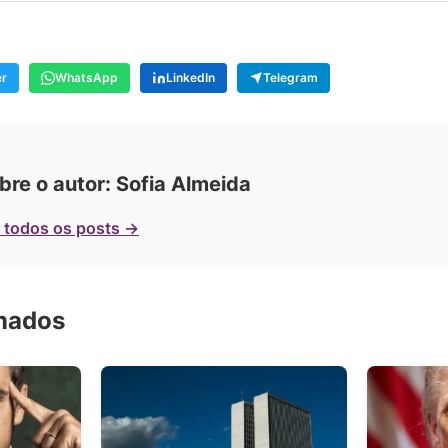
er
WhatsApp
LinkedIn
Telegram
bre o autor: Sofia Almeida
 todos os posts →
onados