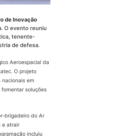
ro de Inovação
a. O evento reuniu
ica, tenente-
stria de defesa.
ógico Aeroespacial da
atec. O projeto
s nacionais em
e fomentar soluções
r-brigadeiro do Ar
e atrair
ogramação incluiu