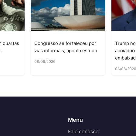
m quartas
Congresso se fortaleceu por
Trump no
e
vias informais, aponta estudo
apoiador
embaixad
08/08/2026
08/08/202
Menu
Fale conosco