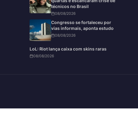
quartas e escancaram crise de
técnicos no Brasil
08/08/2026
Congresso se fortaleceu por
vias informais, aponta estudo
08/08/2026
LoL: Riot lança caixa com skins raras
08/08/2026