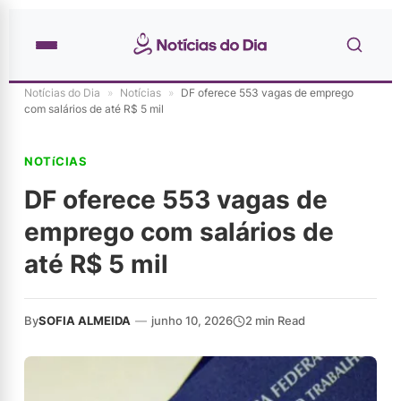
Notícias do Dia
»
Notícias
»
DF oferece 553 vagas de emprego
com salários de até R$ 5 mil
NOTíCIAS
DF oferece 553 vagas de
emprego com salários de
até R$ 5 mil
By
SOFIA ALMEIDA
—
junho 10, 2026
2 min Read