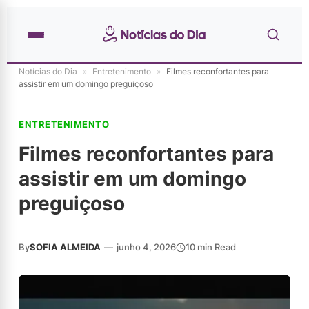
Notícias do Dia
»
Entretenimento
»
Filmes reconfortantes para
assistir em um domingo preguiçoso
ENTRETENIMENTO
Filmes reconfortantes para
assistir em um domingo
preguiçoso
By
SOFIA ALMEIDA
—
junho 4, 2026
10 min Read