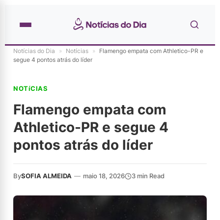
Notícias do Dia
»
Notícias
»
Flamengo empata com Athletico-PR e
segue 4 pontos atrás do líder
NOTíCIAS
Flamengo empata com
Athletico-PR e segue 4
pontos atrás do líder
By
SOFIA ALMEIDA
—
maio 18, 2026
3 min Read