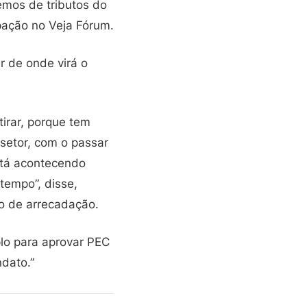
temos de tributos do
ipação no Veja Fórum.
r de onde virá o
irar, porque tem
setor, com o passar
stá acontecendo
 tempo”, disse,
o de arrecadação.
plo para aprovar PEC
ndato.”