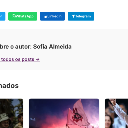
er
WhatsApp
LinkedIn
Telegram
bre o autor: Sofia Almeida
 todos os posts →
onados