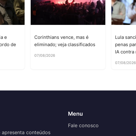
ia e
Corinthians vence, mas é
Lula sanc
ordo de
eliminado; veja classificados
penas pa
IA contr
07/08/2026
07/08/202
Menu
Fale conosco
 apresenta conteúdos