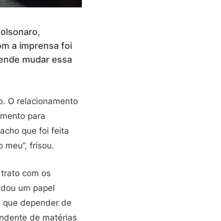
Bolsonaro,
om a imprensa foi
tende mudar essa
o. O relacionamento
amento para
cho que foi feita
 meu”, frisou.
 trato com os
u dou um papel
 o que depender de
endente de matérias