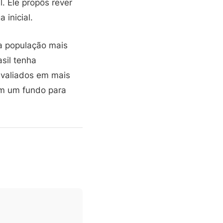
. Ele propôs rever
 inicial.
a população mais
asil tenha
 avaliados em mais
em um fundo para