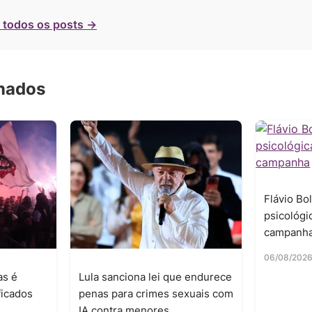
 todos os posts →
onados
Flávio Bo
psicológi
campanh
06/08/202
as é
Lula sanciona lei que endurece
ficados
penas para crimes sexuais com
IA contra menores