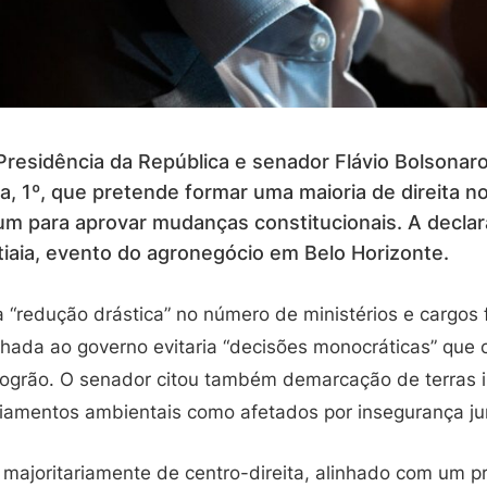
Presidência da República e senador Flávio Bolsonar
a, 1º, que pretende formar uma maioria de direita 
m para aprovar mudanças constitucionais. A declar
atiaia, evento do agronegócio em Belo Horizonte.
 “redução drástica” no número de ministérios e cargos
inhada ao governo evitaria “decisões monocráticas” qu
rogrão. O senador citou também demarcação de terras 
ciamentos ambientais como afetados por insegurança jur
ajoritariamente de centro-direita, alinhado com um p