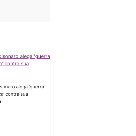
lsonaro alega ‘guerra
ca’ contra sua
a
6