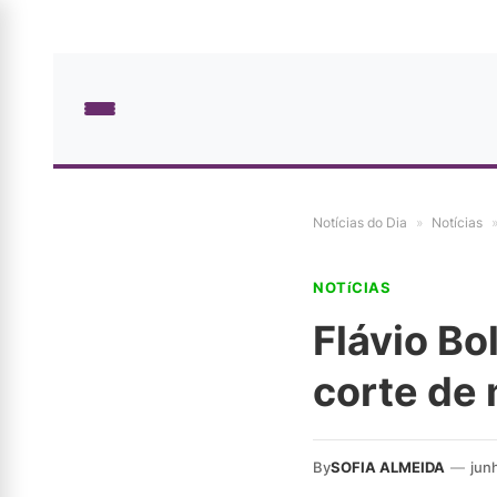
Notícias do Dia
»
Notícias
NOTíCIAS
Flávio B
corte de 
By
SOFIA ALMEIDA
—
jun