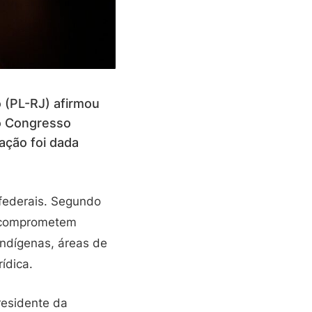
o (PL-RJ) afirmou
no Congresso
ação foi dada
 federais. Segundo
e comprometem
indígenas, áreas de
ídica.
residente da