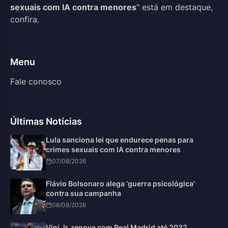
sexuais com IA contra menores
" está em destaque,
confira.
Menu
Fale conosco
Últimas Notícias
Lula sanciona lei que endurece penas para
crimes sexuais com IA contra menores
07/08/2026
Flávio Bolsonaro alega ‘guerra psicológica’
contra sua campanha
06/08/2026
Vini Jr. renova com Real Madrid até 2032