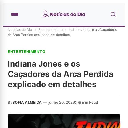
Notícias do Dia
»
Entretenimento
»
Indiana Jones e os Caçadores
da Arca Perdida explicado em detalhes
ENTRETENIMENTO
Indiana Jones e os
Caçadores da Arca Perdida
explicado em detalhes
By
SOFIA ALMEIDA
—
junho 20, 2026
9 min Read