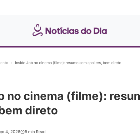
mento
»
Inside Job no cinema (filme): resumo sem spoilers, bem direto
b no cinema (filme): res
 bem direto
ço 4, 2026
5 min Read