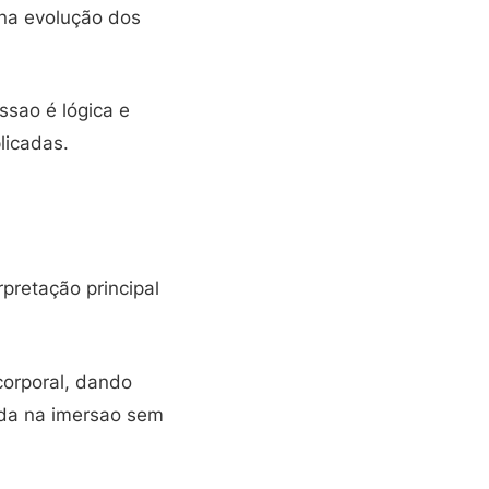
 na evolução dos
ssao é lógica e
licadas.
rpretação principal
corporal, dando
juda na imersao sem