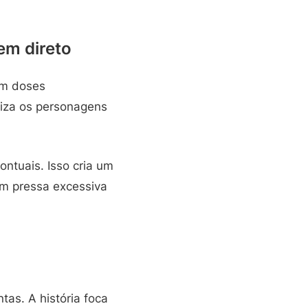
em direto
em doses
iliza os personagens
ntuais. Isso cria um
em pressa excessiva
as. A história foca