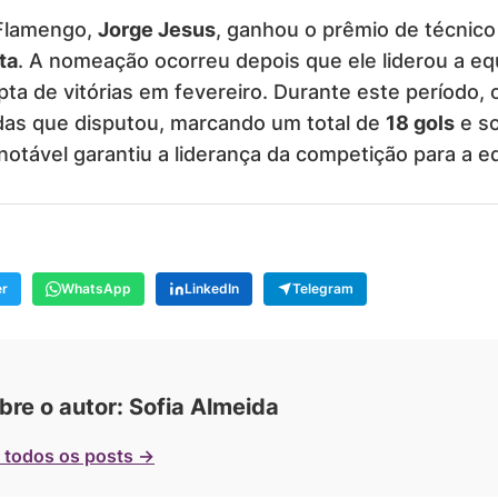
 Flamengo,
Jorge Jesus
, ganhou o prêmio de técnic
ta
. A nomeação ocorreu depois que ele liderou a eq
pta de vitórias em fevereiro. Durante este período,
idas que disputou, marcando um total de
18 gols
e s
tável garantiu a liderança da competição para a e
er
WhatsApp
LinkedIn
Telegram
bre o autor: Sofia Almeida
 todos os posts →