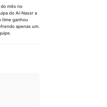
o do mês no
uipa do Al-Nassr a
 o time ganhou
ofrendo apenas um.
quipe.