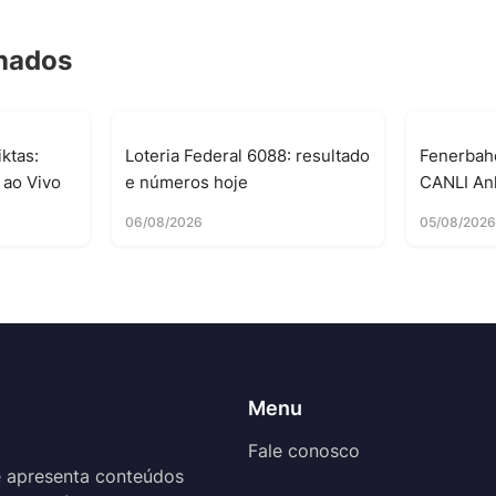
onados
ktas:
Loteria Federal 6088: resultado
Fenerbah
 ao Vivo
e números hoje
CANLI Anl
06/08/2026
05/08/202
Menu
Fale conosco
 apresenta conteúdos