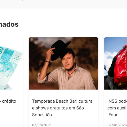
onados
 crédito
Temporada Beach Bar: cultura
INSS pode
m
e shows gratuitos em São
com auxíl
Sebastião
iFood
07/08/2026
07/08/202