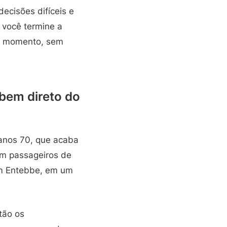
decisões difíceis e
 você termine a
tro momento, sem
bem direto do
anos 70, que acaba
om passageiros de
 em Entebbe, em um
tão os