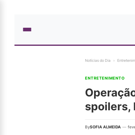
Notícias do Dia
»
Entreteni
ENTRETENIMENTO
Operação
spoilers,
By
SOFIA ALMEIDA
—
fev