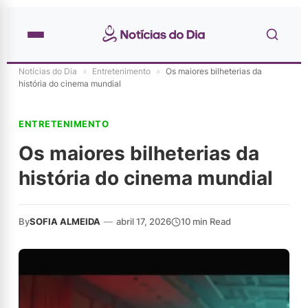
Notícias do Dia
»
Entretenimento
»
Os maiores bilheterias da
história do cinema mundial
ENTRETENIMENTO
Os maiores bilheterias da
história do cinema mundial
By
SOFIA ALMEIDA
—
abril 17, 2026
10 min Read