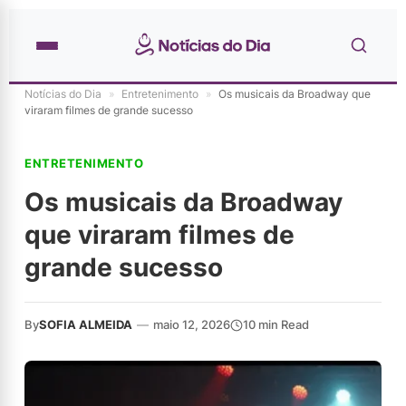
Notícias do Dia
»
Entretenimento
»
Os musicais da Broadway que
viraram filmes de grande sucesso
ENTRETENIMENTO
Os musicais da Broadway
que viraram filmes de
grande sucesso
By
SOFIA ALMEIDA
—
maio 12, 2026
10 min Read