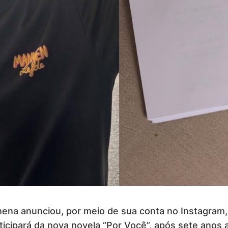
lhena anunciou, por meio de sua conta no Instagram,
rticipará da nova novela “Por Você”, após sete anos 