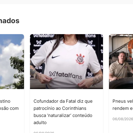
onados
stino
Cofundador da Fatal diz que
Pneus vel
ensão com
patrocínio ao Corinthians
rendem e
busca ‘naturalizar’ conteúdo
06/08/202
adulto