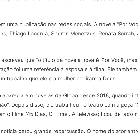
em uma publicação nas redes sociais. A novela “Por Vo
raes, Thiago Lacerda, Sheron Menezzes, Renata Sorrah,
.
escreveu que “o título da novela nova é ‘Por Você’, ma
aração foi uma referência à esposa e à filha. Ele também
um trabalho que ele e a mulher pediram a Deus.
o aparecia em novelas da Globo desde 2018, quando int
o”. Depois disso, ele trabalhou no teatro com a peça “
m o filme “45 Dias, O Filme”. A televisão ficou de lado 
a notícia gerou grande repercussão. O nome do ator ent