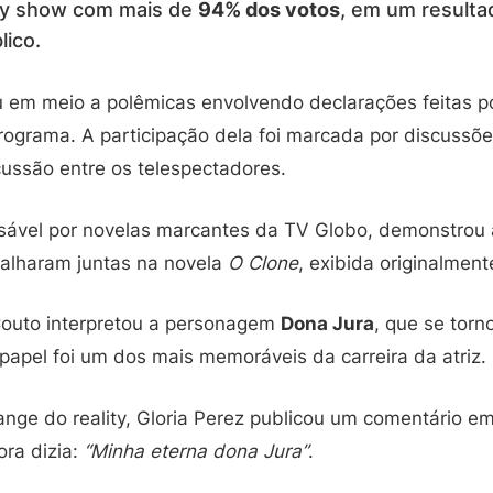
lity show com mais de
94% dos votos
, em um resulta
lico.
u em meio a polêmicas envolvendo declarações feitas p
rograma. A participação dela foi marcada por discussõe
cussão entre os telespectadores.
nsável por novelas marcantes da TV Globo, demonstrou 
balharam juntas na novela
O Clone
, exibida originalmen
Couto interpretou a personagem
Dona Jura
, que se torn
O papel foi um dos mais memoráveis da carreira da atriz.
nge do reality, Gloria Perez publicou um comentário em
ra dizia:
“Minha eterna dona Jura”
.