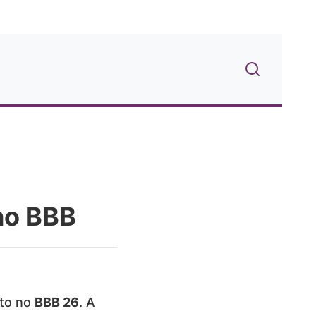
no BBB
uto no
BBB 26
. A