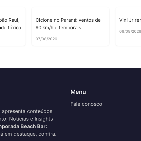
oão Raul,
Ciclone no Paraná: ventos de
Vini Jr r
ade tóxica
90 km/h e temporais
06/08/202
07/08/2026
Menu
Fale conosco
 apresenta conteúdos
o, Notícias e Insights
porada Beach Bar:
tá em destaque, confira.