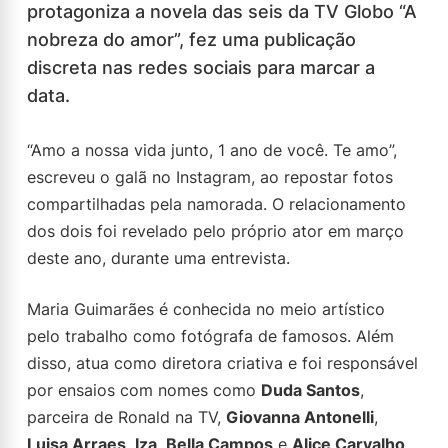
protagoniza a novela das seis da TV Globo “A
nobreza do amor”, fez uma publicação
discreta nas redes sociais para marcar a
data.
“Amo a nossa vida junto, 1 ano de você. Te amo”,
escreveu o galã no Instagram, ao repostar fotos
compartilhadas pela namorada. O relacionamento
dos dois foi revelado pelo próprio ator em março
deste ano, durante uma entrevista.
Maria Guimarães é conhecida no meio artístico
pelo trabalho como fotógrafa de famosos. Além
disso, atua como diretora criativa e foi responsável
por ensaios com nomes como
Duda Santos
,
parceira de Ronald na TV,
Giovanna Antonelli
,
Luisa Arraes
,
Iza
,
Bella Campos
e
Alice Carvalho
.