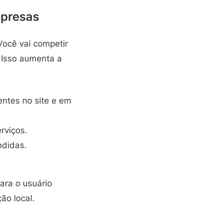
mpresas
Você vai competir
 Isso aumenta a
ntes no site e em
rviços.
ndidas.
para o usuário
ão local.