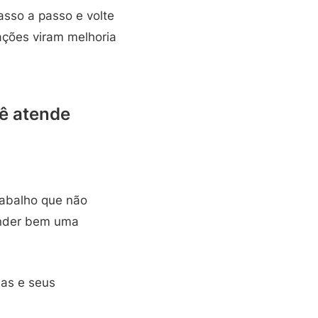
asso a passo e volte
ações viram melhoria
cê atende
rabalho que não
ender bem uma
nas e seus