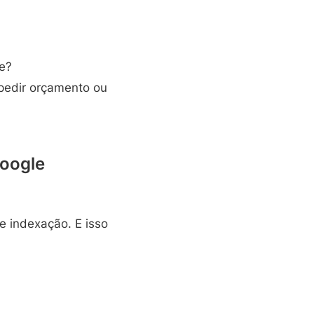
e?
 pedir orçamento ou
Google
 e indexação. E isso