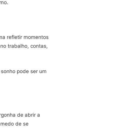
smo.
ma refletir momentos
o trabalho, contas,
e sonho pode ser um
rgonha de abrir a
m medo de se