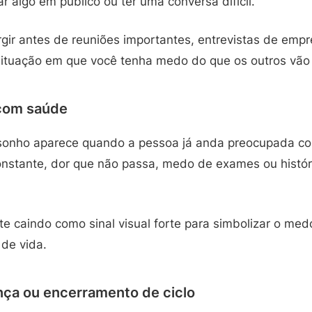
ar algo em público ou ter uma conversa difícil.
gir antes de reuniões importantes, entrevistas de emp
 situação em que você tenha medo do que os outros vão
com saúde
sonho aparece quando a pessoa já anda preocupada com
nstante, dor que não passa, medo de exames ou histó
e caindo como sinal visual forte para simbolizar o medo 
 de vida.
ça ou encerramento de ciclo