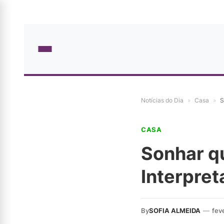
Notícias do Dia
»
Casa
»
S
CASA
Sonhar qu
Interpre
By
SOFIA ALMEIDA
—
fev