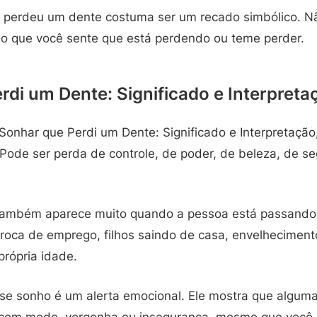
e perdeu um dente costuma ser um recado simbólico. N
go que você sente que está perdendo ou teme perder.
rdi um Dente: Significado e Interpreta
onhar que Perdi um Dente: Significado e Interpretação,
Pode ser perda de controle, de poder, de beleza, de s
 também aparece muito quando a pessoa está passando
troca de emprego, filhos saindo de casa, envelheciment
rópria idade.
se sonho é um alerta emocional. Ele mostra que alguma
 com medo, vergonha ou insegurança, mesmo que você n