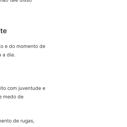
te
xto e do momento de
 a dia.
nito com juventude e
de medo de
mento de rugas,