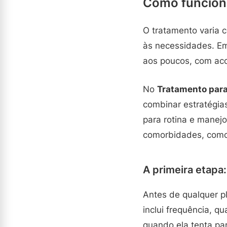
Como funcion
O tratamento varia 
às necessidades. Em
aos poucos, com ac
No
Tratamento para
combinar estratégia
para rotina e manej
comorbidades, como
A primeira etapa
Antes de qualquer pl
inclui frequência, q
quando ela tenta pa