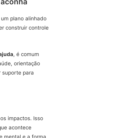
maconha
e um plano alinhado
r construir controle
ajuda
, é comum
aúde, orientação
 suporte para
 os impactos. Isso
 que acontece
de mental e a forma