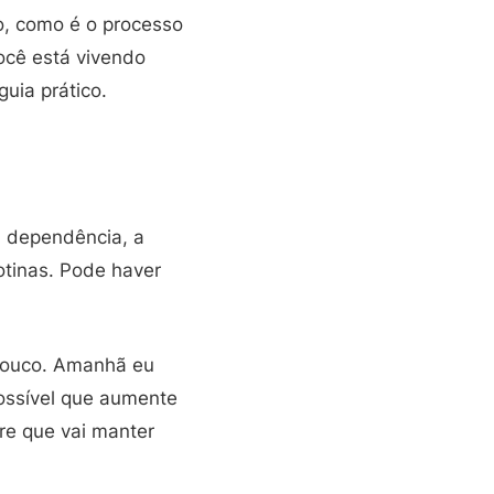
o, como é o processo
ocê está vivendo
uia prático.
a dependência, a
otinas. Pode haver
pouco. Amanhã eu
ossível que aumente
re que vai manter