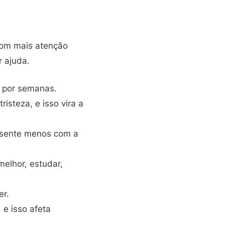
 com mais atenção
 ajuda.
r por semanas.
isteza, e isso vira a
u sente menos com a
elhor, estudar,
er.
e isso afeta