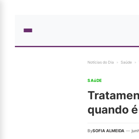
Notícias do Dia
»
Saúde
»
SAúDE
Tratamen
quando é
By
SOFIA ALMEIDA
—
jun