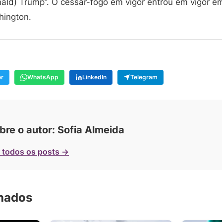
ald) Trump”. O cessar-fogo em vigor entrou em vigor 
hington.
er
WhatsApp
LinkedIn
Telegram
bre o autor: Sofia Almeida
 todos os posts →
onados