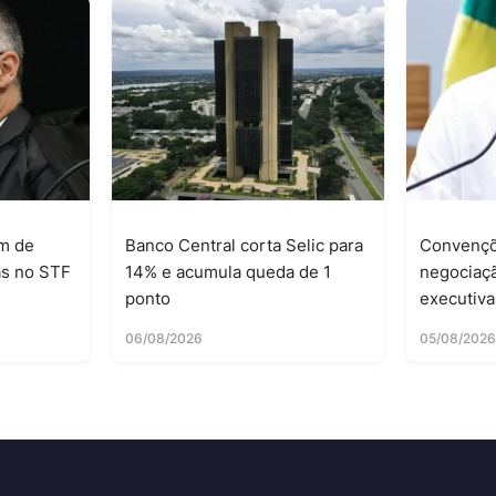
m de
Banco Central corta Selic para
Convençõ
as no STF
14% e acumula queda de 1
negociaç
ponto
executiva
06/08/2026
05/08/202