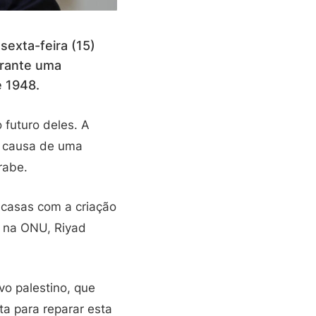
exta-feira (15)
urante uma
e 1948.
 futuro deles. A
r causa de uma
rabe.
 casas com a criação
o na ONU, Riyad
vo palestino, que
a para reparar esta