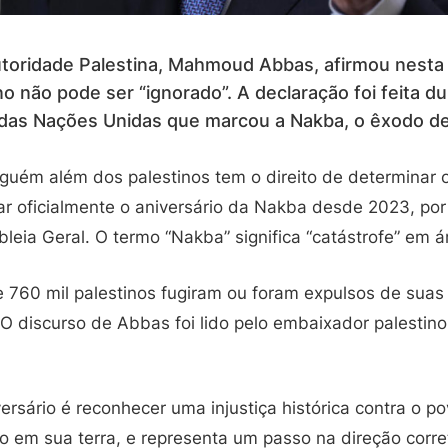
toridade Palestina, Mahmoud Abbas, afirmou nesta s
no não pode ser “ignorado”. A declaração foi feita d
 das Nações Unidas que marcou a Nakba, o êxodo d
guém além dos palestinos tem o direito de determinar o
 oficialmente o aniversário da Nakba desde 2023, po
eia Geral. O termo “Nakba” significa “catástrofe” em á
e 760 mil palestinos fugiram ou foram expulsos de suas
 O discurso de Abbas foi lido pelo embaixador palestin
ersário é reconhecer uma injustiça histórica contra o po
 em sua terra, e representa um passo na direção corret