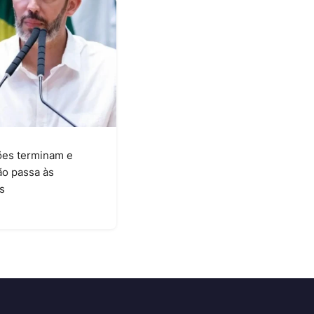
es terminam e
ão passa às
s
6