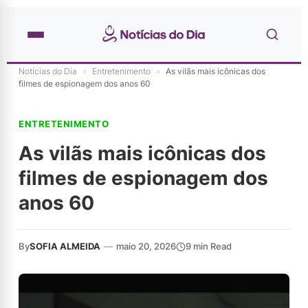
Notícias do Dia
»
Entretenimento
»
As vilãs mais icônicas dos
filmes de espionagem dos anos 60
ENTRETENIMENTO
As vilãs mais icônicas dos
filmes de espionagem dos
anos 60
By
SOFIA ALMEIDA
—
maio 20, 2026
9 min Read