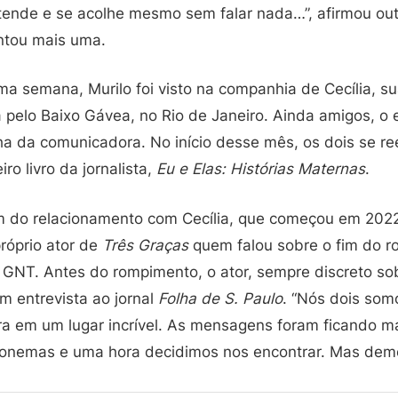
tende e se acolhe mesmo sem falar nada…”, afirmou out
entou mais uma.
a semana, Murilo foi visto na companhia de Cecília, 
pelo Baixo Gávea, no Rio de Janeiro. Ainda amigos, o 
a da comunicadora. No início desse mês, os dois se r
ro livro da jornalista,
Eu e Elas: Histórias Maternas
.
im do relacionamento com Cecília, que começou em 202
róprio ator de
Três Graças
quem falou sobre o fim do 
o GNT. Antes do rompimento, o ator, sempre discreto so
m entrevista ao jornal
Folha de S. Paulo
. “Nós dois som
ora em um lugar incrível. As mensagens foram ficando m
onemas e uma hora decidimos nos encontrar. Mas demor