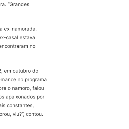
ra. “Grandes
sua ex-namorada,
ex-casal estava
eencontraram no
2, em outubro do
romance no programa
bre o namoro, falou
os apaixonados por
ais constantes,
ou, viu?”, contou.