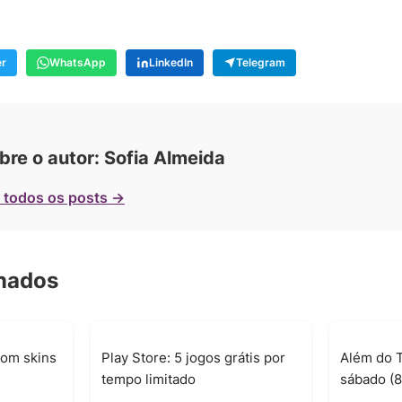
er
WhatsApp
LinkedIn
Telegram
bre o autor: Sofia Almeida
 todos os posts →
onados
com skins
Play Store: 5 jogos grátis por
Além do T
tempo limitado
sábado (8