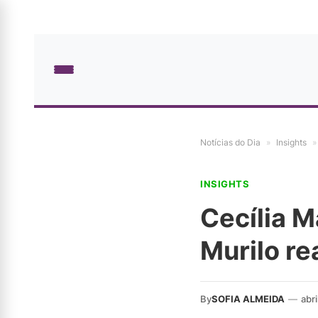
Notícias do Dia
»
Insights
»
INSIGHTS
Cecília Ma
Murilo r
By
SOFIA ALMEIDA
—
abri