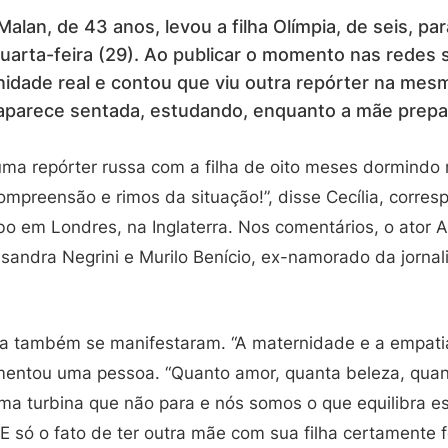
a Malan, de 43 anos, levou a filha Olímpia, de seis, p
uarta-feira (29). Ao publicar o momento nas redes s
nidade real e contou que viu outra repórter na mes
aparece sentada, estudando, enquanto a mãe prepa
uma repórter russa com a filha de oito meses dormindo 
ompreensão e rimos da situação!”, disse Cecília, corre
bo em Londres, na Inglaterra. Nos comentários, o ator A
essandra Negrini e Murilo Benício, ex-namorado da jornali
ia também se manifestaram. “A maternidade e a empati
entou uma pessoa. “Quanto amor, quanta beleza, quan
uma turbina que não para e nós somos o que equilibra e
 só o fato de ter outra mãe com sua filha certamente f