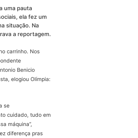
ara uma pauta
ociais, ela fez um
ma situação. Na
rava a reportagem.
no carrinho. Nos
spondente
ntonio Benicio
sta, elogiou Olímpia:
a se
to cuidado, tudo em
ssa máquina”,
ez diferença pras