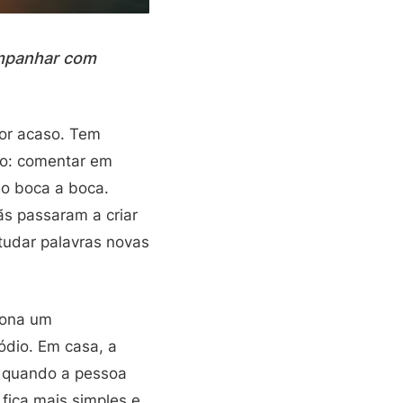
ompanhar com
por acaso. Tem
nto: comentar em
 o boca a boca.
ãs passaram a criar
studar palavras novas
iona um
ódio. Em casa, a
, quando a pessoa
fica mais simples e