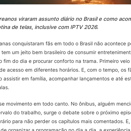
reanos viraram assunto diário no Brasil e como ac
tina de telas, inclusive com IPTV 2026.
anas conquistaram fãs em todo o Brasil não acontece 
 e tem um jeito bem brasileiro de consumir entretenime
 fim do dia e procurar conforto na trama. Primeiro veio
 de acesso em diferentes horários. E, com o tempo, os f
mo assistir em família, acompanhar lançamentos e até e
las.
sse movimento em todo canto. No ônibus, alguém menc
rvalo do trabalho, surge o debate sobre o próximo epis
orário para não perder os capítulos mais comentados. E
e organizar a programação no dia a dia, a experiência 