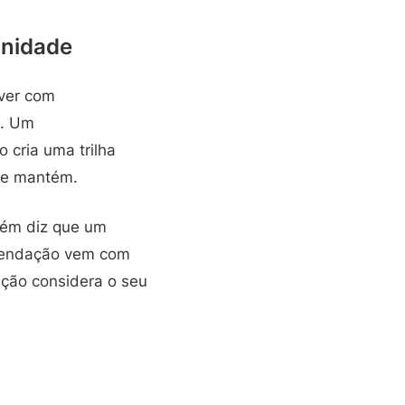
unidade
 ver com
e. Um
 cria uma trilha
 se mantém.
uém diz que um
omendação vem com
ação considera o seu