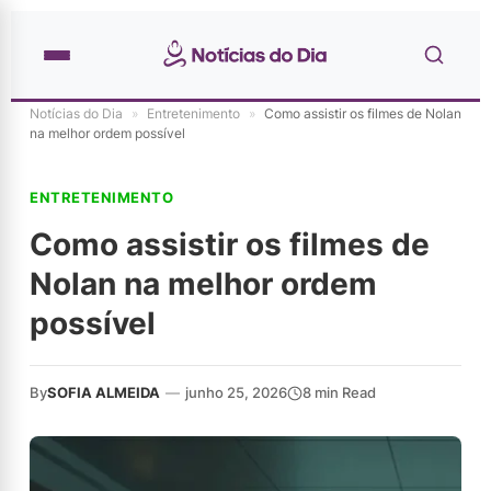
Notícias do Dia
»
Entretenimento
»
Como assistir os filmes de Nolan
na melhor ordem possível
ENTRETENIMENTO
Como assistir os filmes de
Nolan na melhor ordem
possível
By
SOFIA ALMEIDA
—
junho 25, 2026
8 min Read