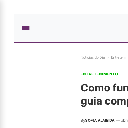
Notícias do Dia
»
Entreteni
ENTRETENIMENTO
Como func
guia com
By
SOFIA ALMEIDA
—
abr