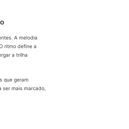
mo
entes. A melodia
O ritmo define a
gar a trilha
as que geram
a ser mais marcado,