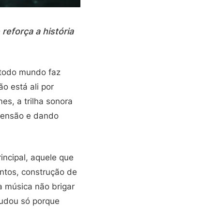
reforça a história
 todo mundo faz
 está ali por
es, a trilha sonora
 tensão e dando
ncipal, aquele que
entos, construção de
a música não brigar
mudou só porque