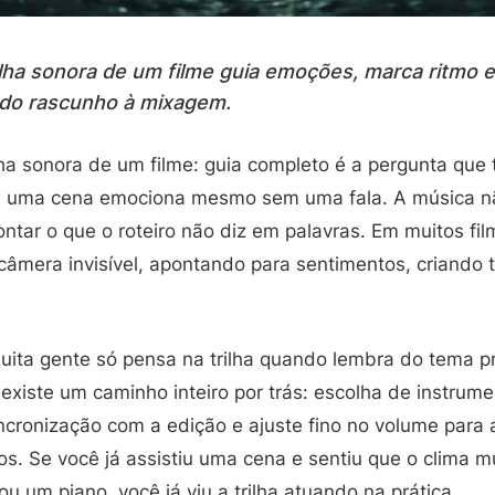
lha sonora de um filme guia emoções, marca ritmo e 
 do rascunho à mixagem.
lha sonora de um filme: guia completo é a pergunta que
 uma cena emociona mesmo sem uma fala. A música não
ontar o que o roteiro não diz em palavras. Em muitos film
âmera invisível, apontando para sentimentos, criando
ta gente só pensa na trilha quando lembra do tema pri
existe um caminho inteiro por trás: escolha de instrum
ncronização com a edição e ajuste fino no volume para 
os. Se você já assistiu uma cena e sentiu que o clima 
ou um piano, você já viu a trilha atuando na prática.