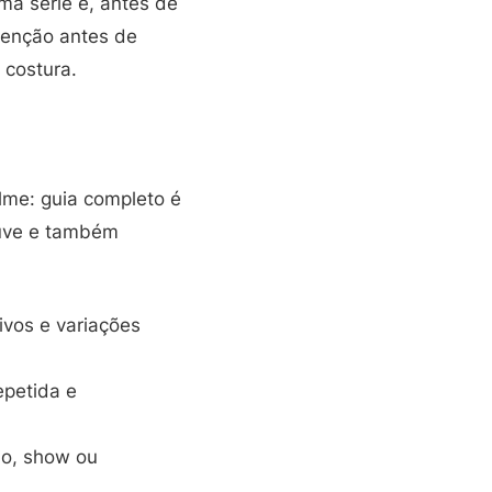
ma série e, antes de
tenção antes de
 costura.
lme: guia completo é
ouve e também
ivos e variações
epetida e
io, show ou