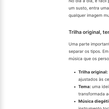
No dia a dia, é fáci
um susto, entra uma
qualquer imagem muda
Trilha original, 
Uma parte important
separar os tipos. E
música que os perso
Trilha original:
ajustados às c
Tema:
uma idei
transformada ao
Música diegéti
instrumento to