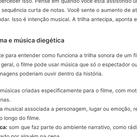
l perceber isso. Pense em quando você está assistindo u
 sequência curta de notas. Você sente o aumento de a
r. Isso é intenção musical. A trilha antecipa, aponta e
tema e música diegética
e para entender como funciona a trilha sonora de um fi
m geral, o filme pode usar música que só o espectador 
nagens poderiam ouvir dentro da história.
músicas criadas especificamente para o filme, com mot
enas.
a musical associada a personagem, lugar ou emoção, r
 longo do filme.
ca:
som que faz parte do ambiente narrativo, como rád
cado por alguém na cena.