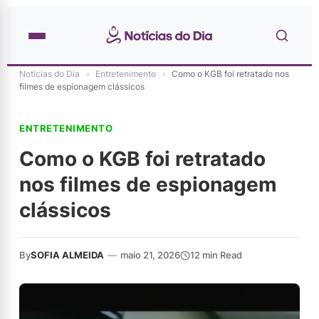
Notícias do Dia
»
Entretenimento
»
Como o KGB foi retratado nos
filmes de espionagem clássicos
ENTRETENIMENTO
Como o KGB foi retratado
nos filmes de espionagem
clássicos
By
SOFIA ALMEIDA
—
maio 21, 2026
12 min Read