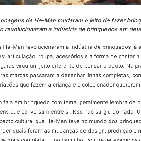
sonagens de He-Man mudaram o jeito de fazer brin
revolucionaram a indústria de brinquedos em detal
He-Man revolucionaram a indústria de brinquedos já 
s: articulação, roupa, acessórios e a forma de contar hi
guras virou um jeito diferente de pensar produto. Na prá
tras marcas passaram a desenhar linhas completas, co
ariações que fazem a criança e o colecionador quererem
m fala em brinquedo com tema, geralmente lembra de 
tens que conversam entre si. Isso não surgiu do nada. 
acto cultural que He-Man teve no mundo dos brinqued
tender quais foram as mudanças de design, produção e 
cia mais completa. E, no caminho, vou trazer exemplos 