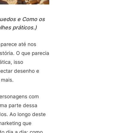
quedos e Como os
hes práticos.)
aparece até nos
stória. O que parecia
tica, isso
nectar desenho e
 mais.
personagens com
Uma parte dessa
os. Ao longo deste
marketing que
do dia a dia: como