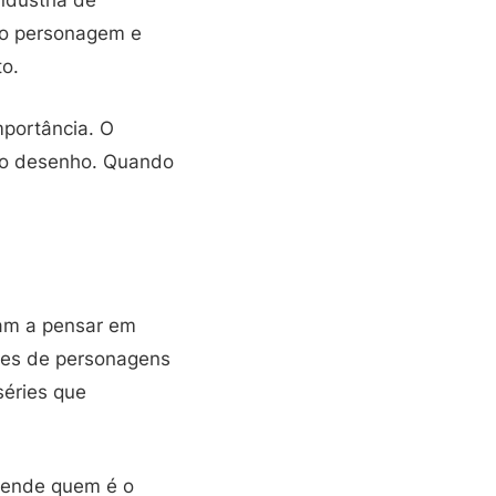
dústria de
e o personagem e
to.
mportância. O
do desenho. Quando
ram a pensar em
ções de personagens
séries que
tende quem é o