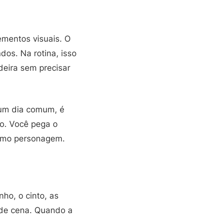
mentos visuais. O
os. Na rotina, isso
deira sem precisar
 um dia comum, é
vo. Você pega o
ximo personagem.
ho, o cinto, as
 de cena. Quando a