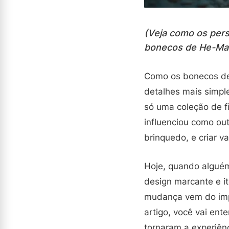
(Veja como os per
bonecos de He-Man 
Como os bonecos de 
detalhes mais simple
só uma coleção de fi
influenciou como ou
brinquedo, e criar v
Hoje, quando algué
design marcante e i
mudança vem do imp
artigo, você vai en
tornaram a experiên