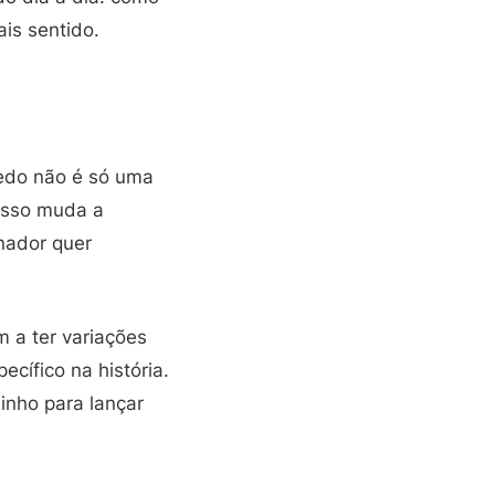
is sentido.
edo não é só uma
 Isso muda a
onador quer
 a ter variações
cífico na história.
inho para lançar