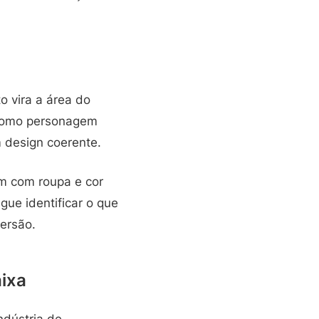
 vira a área do
a como personagem
m design coerente.
m com roupa e cor
gue identificar o que
ersão.
aixa