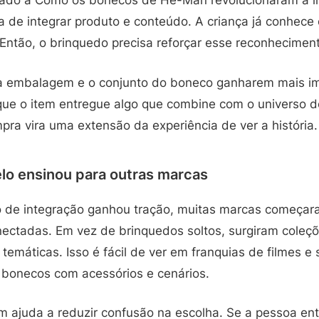
iado a Como os bonecos de He-Man revolucionaram a in
a de integrar produto e conteúdo. A criança já conhec
 Então, o brinquedo precisa reforçar esse reconhecimen
z a embalagem e o conjunto do boneco ganharem mais i
que o item entregue algo que combine com o universo 
pra vira uma extensão da experiência de ver a história.
lo ensinou para outras marcas
o de integração ganhou tração, muitas marcas começa
nectadas. Em vez de brinquedos soltos, surgiram cole
 temáticas. Isso é fácil de ver em franquias de filmes e 
bonecos com acessórios e cenários.
 ajuda a reduzir confusão na escolha. Se a pessoa en