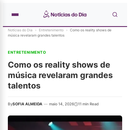
Notícias do Dia
»
Entretenimento
»
Como os reality shows de
música revelaram grandes talentos
ENTRETENIMENTO
Como os reality shows de
música revelaram grandes
talentos
By
SOFIA ALMEIDA
—
maio 14, 2026
11 min Read