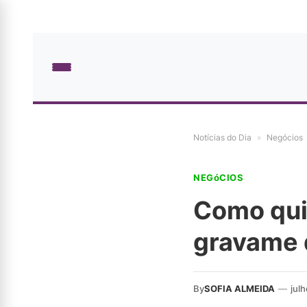
Notícias do Dia
»
Negócios
NEGóCIOS
Como quit
gravame 
By
SOFIA ALMEIDA
—
jul