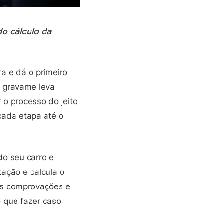
do cálculo da
ra e dá o primeiro
do gravame leva
 o processo do jeito
cada etapa até o
do seu carro e
tação e calcula o
 as comprovações e
o que fazer caso