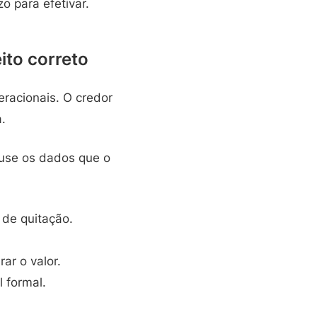
 para efetivar.
ito correto
eracionais. O credor
.
 use os dados que o
de quitação.
ar o valor.
l formal.