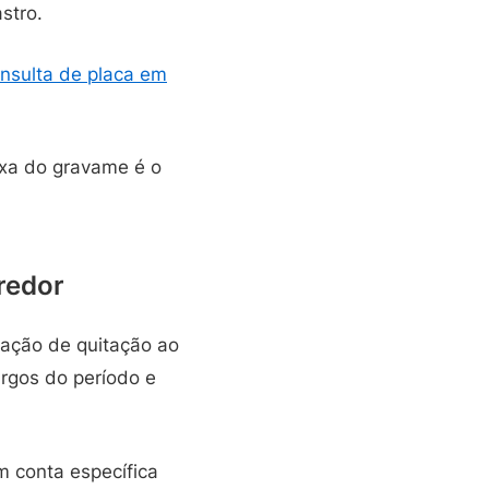
stro.
nsulta de placa em
ixa do gravame é o
credor
ulação de quitação ao
argos do período e
 conta específica