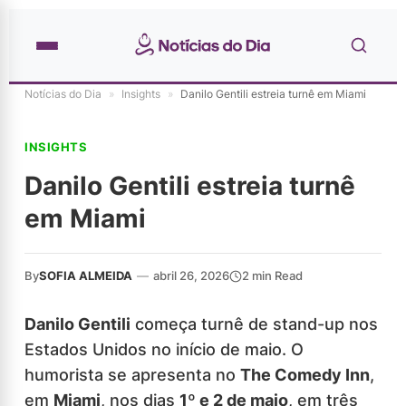
Notícias do Dia
»
Insights
»
Danilo Gentili estreia turnê em Miami
INSIGHTS
Danilo Gentili estreia turnê
em Miami
By
SOFIA ALMEIDA
—
abril 26, 2026
2 min Read
Danilo Gentili
começa turnê de stand-up nos
Estados Unidos no início de maio. O
humorista se apresenta no
The Comedy Inn
,
em
Miami
, nos dias
1º e 2 de maio
, em três