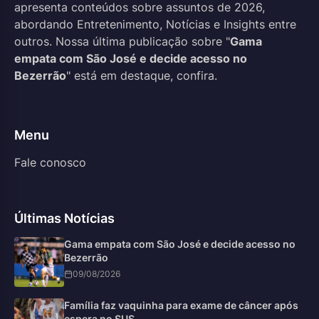
apresenta conteúdos sobre assuntos de 2026,
abordando Entretenimento, Notícias e Insights entre
outros. Nossa última publicação sobre "
Gama
empata com São José e decide acesso no
Bezerrão
" está em destaque, confira.
Menu
Fale conosco
Últimas Notícias
Gama empata com São José e decide acesso no
Bezerrão
09/08/2026
Família faz vaquinha para exame de câncer após
espera no SUS