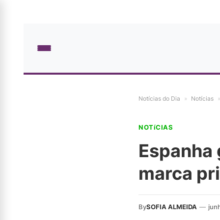
Notícias do Dia
»
Notícias
NOTíCIAS
Espanha g
marca pr
By
SOFIA ALMEIDA
—
jun