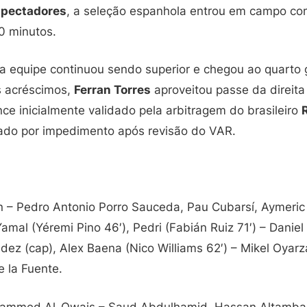
spectadores
, a seleção espanhola entrou em campo com
0 minutos.
 a equipe continuou sendo superior e chegou ao quarto g
 acréscimos,
Ferran Torres
aproveitou passe da direit
ce inicialmente validado pela arbitragem do brasileiro
ado por impedimento após revisão do VAR.
 – Pedro Antonio Porro Sauceda, Pau Cubarsí, Aymeric
amal (Yéremi Pino 46′), Pedri (Fabián Ruiz 71′) – Danie
dez (cap), Alex Baena (Nico Williams 62′) – Mikel Oyarz
e la Fuente.
hammed Al-Owais – Saud Abdulhamid, Hassan Altambakt