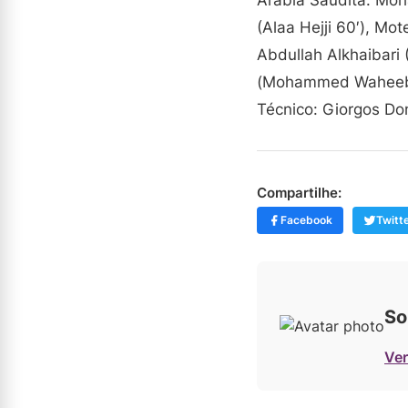
(Alaa Hejji 60′), Mo
Abdullah Alkhaibari
(Mohammed Waheeb S
Técnico: Giorgos Don
Compartilhe:
Facebook
Twitt
So
Ver