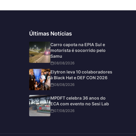
Últimas Notícias
Carro capota na EPIA Sul e
motorista é socorrido pelo
Samu
08/08/2026
Elytron leva 10 colaboradores
à Black Hat e DEF CON 2026
08/08/2026
MPDFT celebra 36 anos do
ECA com evento no Sesi Lab
07/08/2026