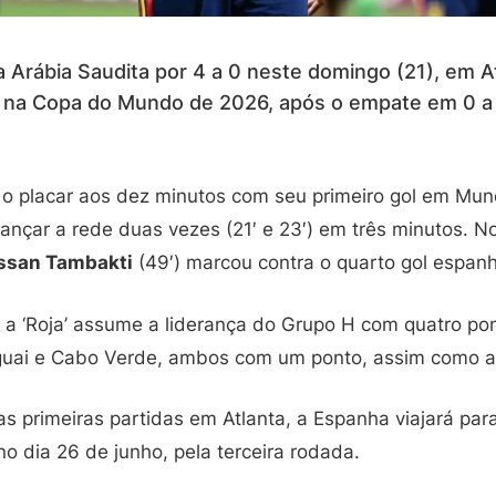
 Arábia Saudita por 4 a 0 neste domingo (21), em A
ria na Copa do Mundo de 2026, após o empate em 0 
 o placar aos dez minutos com seu primeiro gol em Mund
ançar a rede duas vezes (21′ e 23′) em três minutos. 
ssan Tambakti
(49′) marcou contra o quarto gol espanh
 a ‘Roja’ assume a liderança do Grupo H com quatro po
guai e Cabo Verde, ambos com um ponto, assim como a
s primeiras partidas em Atlanta, a Espanha viajará par
no dia 26 de junho, pela terceira rodada.