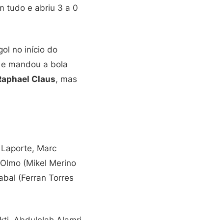
 tudo e abriu 3 a 0
ol no início do
a e mandou a bola
Raphael Claus
, mas
 Laporte, Marc
l Olmo (Mikel Merino
abal (Ferran Torres
i, Abdulelah Alamri