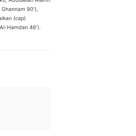
Al Ghannam 90′),
aikan (cap)
Al-Hamdan 46′).