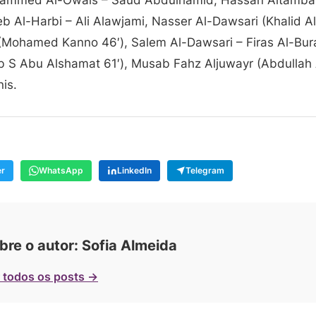
teb Al-Harbi – Ali Alawjami, Nasser Al-Dawsari (Khalid 
 (Mohamed Kanno 46′), Salem Al-Dawsari – Firas Al-Bur
 Abu Alshamat 61′), Musab Fahz Aljuwayr (Abdullah 
is.
er
WhatsApp
LinkedIn
Telegram
bre o autor: Sofia Almeida
 todos os posts →