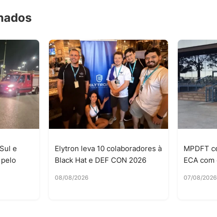
onados
Sul e
Elytron leva 10 colaboradores à
MPDFT ce
 pelo
Black Hat e DEF CON 2026
ECA com 
08/08/2026
07/08/202