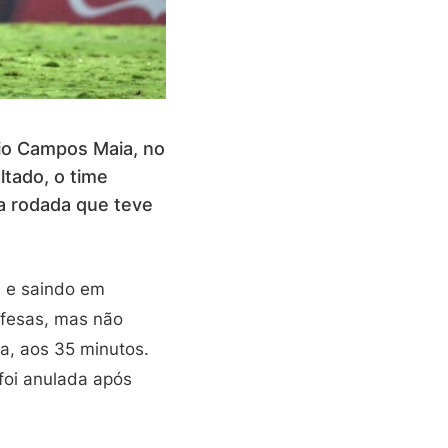
dio Campos Maia, no
ltado, o time
ma rodada que teve
e e saindo em
efesas, mas não
a, aos 35 minutos.
foi anulada após