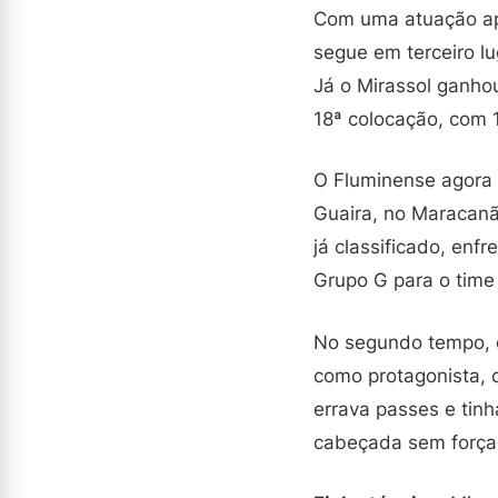
Com uma atuação apa
segue em terceiro l
Já o Mirassol ganho
18ª colocação, com 
O Fluminense agora 
Guaira, no Maracanã,
já classificado, enf
Grupo G para o time
No segundo tempo, o
como protagonista, 
errava passes e tinha
cabeçada sem força