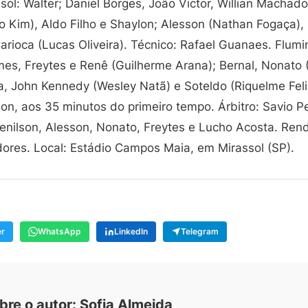
sol: Walter; Daniel Borges, João Victor, Willian Machado
co Kim), Aldo Filho e Shaylon; Alesson (Nathan Fogaça)
rioca (Lucas Oliveira). Técnico: Rafael Guanaes. Flumi
es, Freytes e Renê (Guilherme Arana); Bernal, Nonato 
, John Kennedy (Wesley Natã) e Soteldo (Riquelme Felip
son, aos 35 minutos do primeiro tempo. Árbitro: Savio P
enilson, Alesson, Nonato, Freytes e Lucho Acosta. Ren
dores. Local: Estádio Campos Maia, em Mirassol (SP).
er
WhatsApp
LinkedIn
Telegram
bre o autor: Sofia Almeida