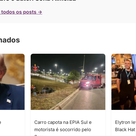
 todos os posts →
onados
e
Carro capota na EPIA Sul e
Elytron l
motorista é socorrido pelo
Black Ha