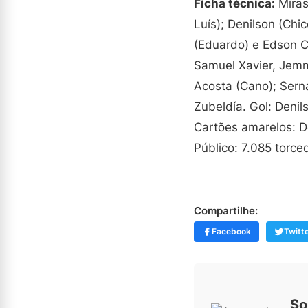
Ficha técnica:
Miras
Luís); Denilson (Chi
(Eduardo) e Edson Ca
Samuel Xavier, Jemm
Acosta (Cano); Serna
Zubeldía. Gol: Denil
Cartões amarelos: D
Público: 7.085 torce
Compartilhe:
Facebook
Twitt
So