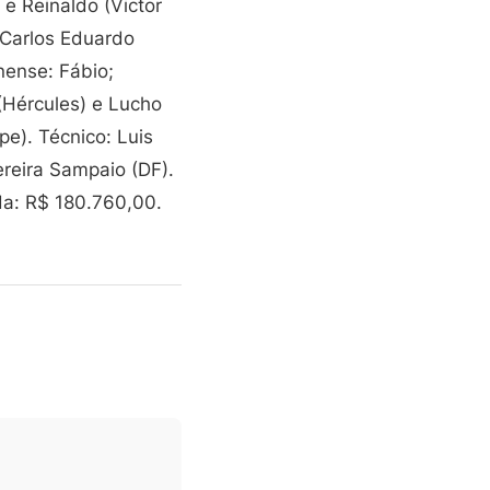
 e Reinaldo (Victor
, Carlos Eduardo
nense: Fábio;
(Hércules) e Lucho
e). Técnico: Luis
ereira Sampaio (DF).
da: R$ 180.760,00.