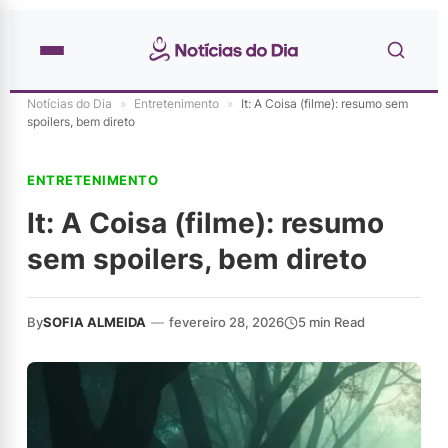
Notícias do Dia
»
Entretenimento
»
It: A Coisa (filme): resumo sem
spoilers, bem direto
ENTRETENIMENTO
It: A Coisa (filme): resumo
sem spoilers, bem direto
By
SOFIA ALMEIDA
—
fevereiro 28, 2026
5 min Read